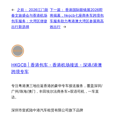
←
之前：
2026江门新
下一篇：
香港国际眼镜展2026即
春文旅盛会与香港机场
将揭幕，hkgcb七座商务车跨境包
包车服务：大湾区便捷
车服务助力粤港澳大湾区参展商高
出行新选择
效出行
→
HKGCB | 香港包车・香港机场接送・深港/港澳
跨境专车
专注粤港澳三地往返香港的豪华专车接送服务，覆盖深圳/
广州/珠海/澳门，丰田埃尔法商务车+双语司机，一车直
达。
深圳市壹贰陆中港汽车租赁有限公司旗下品牌