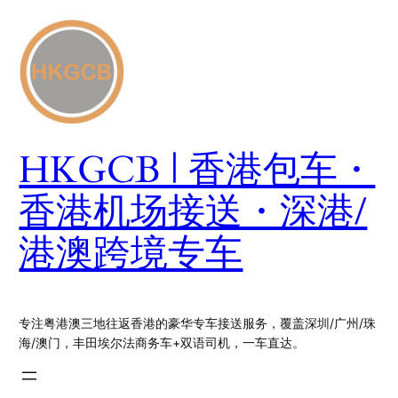
跳
至
内
容
HKGCB | 香港包车・
香港机场接送・深港/
港澳跨境专车
专注粤港澳三地往返香港的豪华专车接送服务，覆盖深圳/广州/珠
海/澳门，丰田埃尔法商务车+双语司机，一车直达。