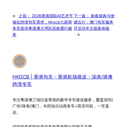
←
之前：
2026香港国际AI艺术节
下一篇：
新春盛典与便
催生跨境包车需求，hkgcb七座商
捷出行：澳门包车服务
务车提供粤港澳大湾区高效通行服
开启马年文旅新体验
务
→
HKGCB | 香港包车・香港机场接送・深港/港澳
跨境专车
专注粤港澳三地往返香港的豪华专车接送服务，覆盖深圳/
广州/珠海/澳门，丰田埃尔法商务车+双语司机，一车直
达。
深圳市壹贰陆中港汽车租赁有限公司旗下品牌