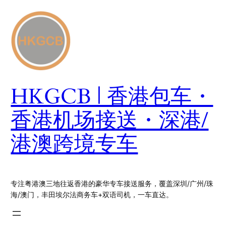
跳
至
内
容
HKGCB | 香港包车・
香港机场接送・深港/
港澳跨境专车
专注粤港澳三地往返香港的豪华专车接送服务，覆盖深圳/广州/珠
海/澳门，丰田埃尔法商务车+双语司机，一车直达。