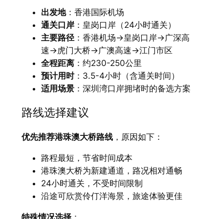
出发地
：香港国际机场
通关口岸
：皇岗口岸（24小时通关）
主要路径
：香港机场→皇岗口岸→广深高
速→虎门大桥→广澳高速→江门市区
全程距离
：约230-250公里
预计用时
：3.5-4小时（含通关时间）
适用场景
：深圳湾口岸拥堵时的备选方案
路线选择建议
优先推荐港珠澳大桥路线
，原因如下：
路程最短，节省时间成本
港珠澳大桥为新建通道，路况相对通畅
24小时通关，不受时间限制
沿途可欣赏伶仃洋海景，旅途体验更佳
特殊情况选择
：