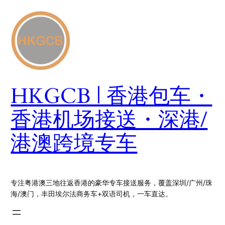
跳
至
内
容
HKGCB | 香港包车・
香港机场接送・深港/
港澳跨境专车
专注粤港澳三地往返香港的豪华专车接送服务，覆盖深圳/广州/珠
海/澳门，丰田埃尔法商务车+双语司机，一车直达。