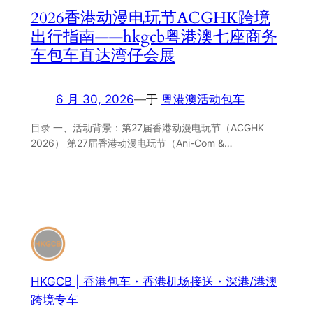
2026香港动漫电玩节ACGHK跨境
出行指南——hkgcb粤港澳七座商务
车包车直达湾仔会展
6 月 30, 2026
—
于
粤港澳活动包车
目录 一、活动背景：第27届香港动漫电玩节（ACGHK
2026） 第27届香港动漫电玩节（Ani-Com &…
HKGCB | 香港包车・香港机场接送・深港/港澳
跨境专车