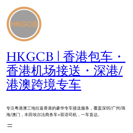
跳
至
内
容
HKGCB | 香港包车・
香港机场接送・深港/
港澳跨境专车
专注粤港澳三地往返香港的豪华专车接送服务，覆盖深圳/广州/珠
海/澳门，丰田埃尔法商务车+双语司机，一车直达。