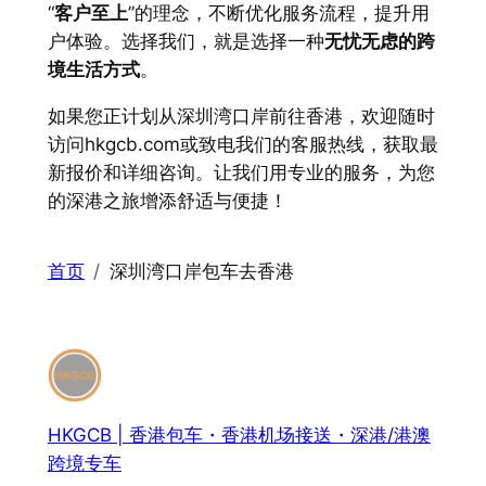
“
客户至上
”的理念，不断优化服务流程，提升用
户体验。选择我们，就是选择一种
无忧无虑的跨
境生活方式
。
如果您正计划从深圳湾口岸前往香港，欢迎随时
访问hkgcb.com或致电我们的客服热线，获取最
新报价和详细咨询。让我们用专业的服务，为您
的深港之旅增添舒适与便捷！
首页
深圳湾口岸包车去香港
HKGCB | 香港包车・香港机场接送・深港/港澳
跨境专车