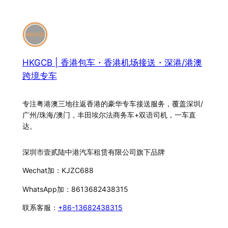
HKGCB | 香港包车・香港机场接送・深港/港澳
跨境专车
专注粤港澳三地往返香港的豪华专车接送服务，覆盖深圳/
广州/珠海/澳门，丰田埃尔法商务车+双语司机，一车直
达。
深圳市壹贰陆中港汽车租赁有限公司旗下品牌
Wechat加：KJZC688
WhatsApp加：8613682438315
联系客服：
+86-13682438315