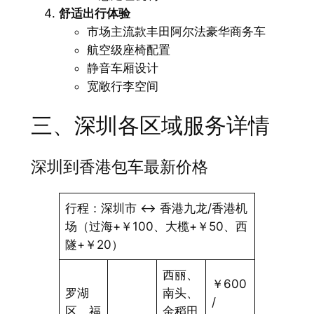
舒适出行体验
市场主流款丰田阿尔法豪华商务车
航空级座椅配置
静音车厢设计
宽敞行李空间
三、深圳各区域服务详情
深圳到香港包车最新价格
行程：深圳市 <-> 香港九龙/香港机
场（过海+￥100、大榄+￥50、西
隧+￥20）
西丽、
￥600
罗湖
南头、
/
区、福
金稻田