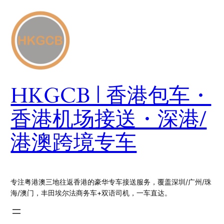
跳
至
内
容
HKGCB | 香港包车・
香港机场接送・深港/
港澳跨境专车
专注粤港澳三地往返香港的豪华专车接送服务，覆盖深圳/广州/珠
海/澳门，丰田埃尔法商务车+双语司机，一车直达。