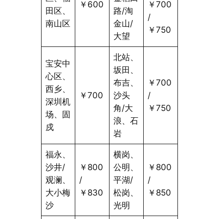
￥600
￥700
田区、
路/淘
/
南山区
金山/
￥750
大望
北站、
宝安中
坂田、
心区、
布吉、
￥700
西乡、
￥700
沙头
/
深圳机
角/大
￥750
场、固
浪、石
戍
岩
福永、
横岗、
沙井/
￥800
公明、
￥800
观澜、
/
平湖/
/
大小梅
￥830
松岗、
￥850
沙
光明