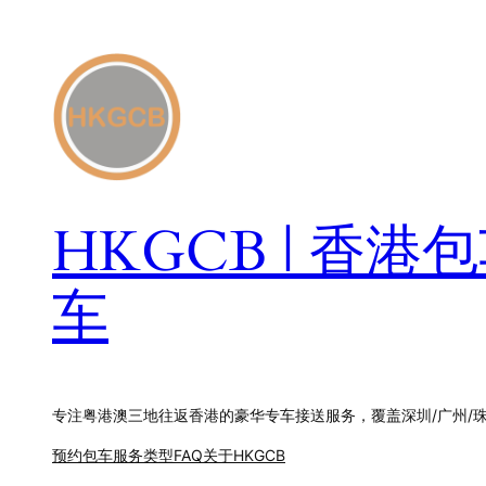
跳
至
内
容
HKGCB | 香
车
专注粤港澳三地往返香港的豪华专车接送服务，覆盖深圳/广州/
预约包车
服务类型
FAQ
关于HKGCB