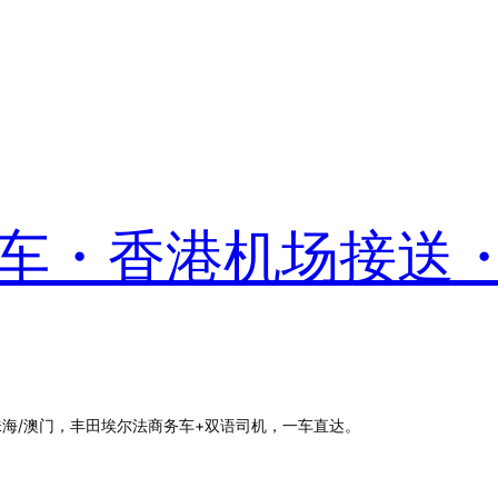
港包车・香港机场接送
珠海/澳门，丰田埃尔法商务车+双语司机，一车直达。