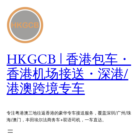
跳
至
内
容
HKGCB | 香港包车・
香港机场接送・深港/
港澳跨境专车
专注粤港澳三地往返香港的豪华专车接送服务，覆盖深圳/广州/珠
海/澳门，丰田埃尔法商务车+双语司机，一车直达。