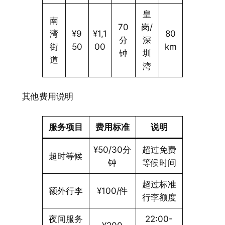
皇
南
70
岗/
湾
¥9
¥1,1
80
分
深
街
50
00
km
钟
圳
道
湾
其他费用说明
服务项目
费用标准
说明
¥50/30分
超过免费
超时等候
钟
等候时间
超过标准
额外行李
¥100/件
行李额度
夜间服务
22:00-