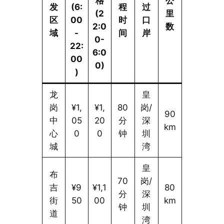
格
公
发
(6:
程
过
(2
里
区
00
时
口
2:0
数
域
-
间
岸
0-
22:
6:0
00
0)
)
龙
皇
岗
¥1,
¥1,
80
岗/
90
中
05
20
分
深
km
心
0
0
钟
圳
城
湾
皇
布
70
岗/
吉
¥9
¥1,1
80
分
深
街
50
00
km
钟
圳
道
湾