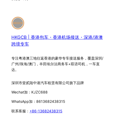
HKGCB | 香港包车・香港机场接送・深港/港澳
跨境专车
专注粤港澳三地往返香港的豪华专车接送服务，覆盖深圳/
广州/珠海/澳门，丰田埃尔法商务车+双语司机，一车直
达。
深圳市壹贰陆中港汽车租赁有限公司旗下品牌
Wechat加：KJZC688
WhatsApp加：8613682438315
联系客服：
+86-13682438315