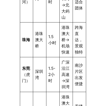
河）
时
适合
→北
团体
大屿
山
港珠
跨海
港珠
澳大
直
1.5
珠海
澳大
桥→
达，
小时
桥
机场
景观
快速
独特
广深
南沙
东莞
1.5-
沿江
深圳
片区
（虎
2小
高速
湾
出发
门）
时
→深
便捷
圳湾
港珠
澳大