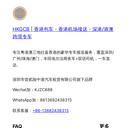
HKGCB | 香港包车・香港机场接送・深港/港澳
跨境专车
专注粤港澳三地往返香港的豪华专车接送服务，覆盖深圳/
广州/珠海/澳门，丰田埃尔法商务车+双语司机，一车直
达。
深圳市壹贰陆中港汽车租赁有限公司旗下品牌
Wechat加：KJZC688
WhatsApp加：8613682438315
联系客服：
+86-13682438315
FAQ
更多