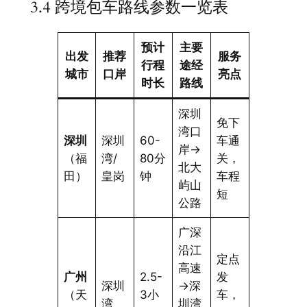
3.4 跨境包车路线参数一览表
预计
主要
出发
推荐
服务
行程
途经
城市
口岸
亮点
时长
路线
深圳
免下
湾口
深圳
深圳
60-
车通
岸→
（福
湾/
80分
关，
北大
田）
皇岗
钟
车程
屿山
短
公路
广深
沿江
定点
高速
广州
2.5-
发
深圳
→深
（天
3小
车，
湾
圳湾