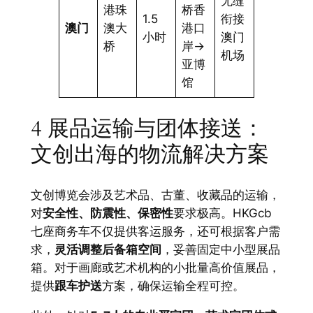
无缝
港珠
桥香
1.5
衔接
澳门
澳大
港口
小时
澳门
桥
岸→
机场
亚博
馆
4 展品运输与团体接送：
文创出海的物流解决方案
文创博览会涉及艺术品、古董、收藏品的运输，
对
安全性、防震性、保密性
要求极高。HKGcb
七座商务车不仅提供客运服务，还可根据客户需
求，
灵活调整后备箱空间
，妥善固定中小型展品
箱。对于画廊或艺术机构的小批量高价值展品，
提供
跟车护送
方案，确保运输全程可控。