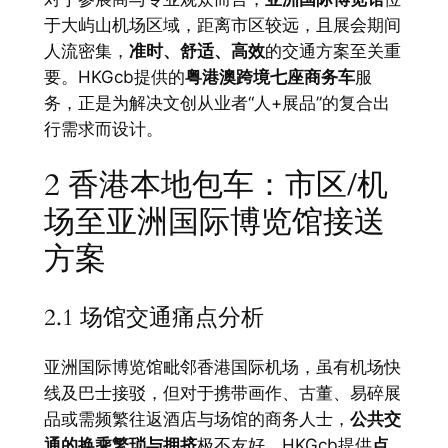
于大屿山机场区域，距离市区较远，且展会期间
人流密集，
准时、舒适、高效
的交通方案至关重
要。HKGcb提供的
粤港澳跨境七座商务车
服
务，正是为解决文创从业者“人+展品”的复合出
行需求而设计。
2 香港本地包车：市区/机
场至亚洲国际博览馆接送
方案
2.1 场馆交通痛点分析
亚洲国际博览馆毗邻香港国际机场，虽有机场快
线及巴士接驳，但对于携带画作、古董、易碎展
品或需频繁往返酒店与场馆的商务人士，
公共交
通的换乘繁琐与拥挤
极不友好。HKGcb提供
点