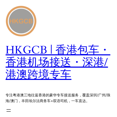
跳
至
内
容
HKGCB | 香港包车・
香港机场接送・深港/
港澳跨境专车
专注粤港澳三地往返香港的豪华专车接送服务，覆盖深圳/广州/珠
海/澳门，丰田埃尔法商务车+双语司机，一车直达。