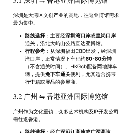
3.1 深圳 ⇋ 香港亚洲国际博览馆
深圳是大湾区文创产业的高地，往返亚博馆需求
最为集中。
路线选择
：主要经
深圳湾口岸
或
皇岗口岸
通关，沿北大屿山公路直达亚博馆。
行程参考
：从深圳福田CBD出发，经深圳
湾口岸，正常情况下车程约
60-80分钟
（不含通关时间）。HKGcb配备两地牌车
辆，提供
免下车通关
便利，尤其适合携带
行李箱或展品的参展商。
3.2 广州 ⇋ 香港亚洲国际博览馆
广州作为文化重镇，众多艺术机构及IP开发公司
需往返香港。
路线选择
：经
广深沿江高速
或
广深高速
，