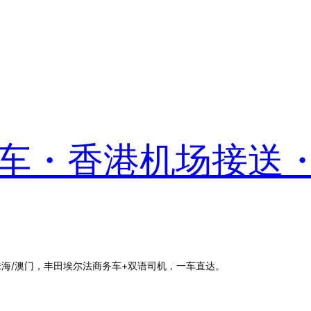
港包车・香港机场接送
珠海/澳门，丰田埃尔法商务车+双语司机，一车直达。