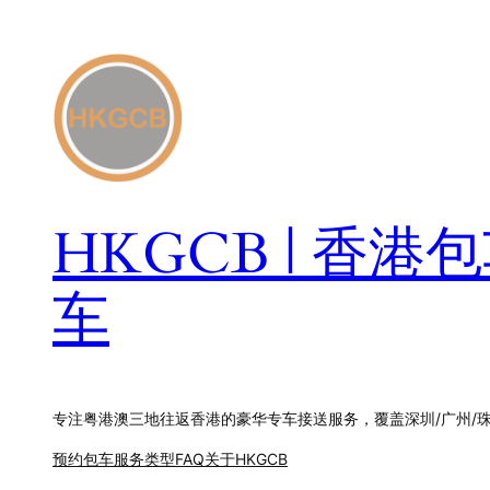
跳
至
内
容
HKGCB | 香
车
专注粤港澳三地往返香港的豪华专车接送服务，覆盖深圳/广州/
预约包车
服务类型
FAQ
关于HKGCB