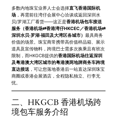
多数内地珠宝业界人士会选择
直飞香港国际机
场
，再需前往湾仔会展中心洽谈或返回深圳水
贝/罗湖工厂看货——这正是
香港机场包车接送
服务（香港机场⇄香港湾仔HKCEC／香港机场⇄
深圳水贝·罗湖·福田及大湾区各城市）
最具商务
价值的场景。珠宝商常携带高价值样品箱、展示
道具及宣传物料，跨境巴士需多次换乘且有班次
限制，而HKGCB提供的
香港国际机场往返深圳
及粤港澳大湾区城市的粤港澳两地牌商务车跨境
直达接送
，可让您落地香港后一站直达深圳珠宝
商圈或香港会展酒店，全程隐私独立、行李无
忧。
二、HKGCB 香港机场跨
境包车服务介绍