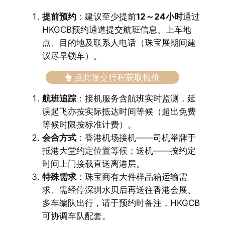
提前预约
：建议至少提前
12～24小时
通过
HKGCB预约通道提交航班信息、上车地
点、目的地及联系人电话（珠宝展期间建
议尽早锁车）。
点此提交行程获取报价
航班追踪
：接机服务含航班实时监测，延
误起飞亦按实际抵达时间等候（超出免费
等候时限按标准计费）。
会合方式
：香港机场接机——司机举牌于
抵港大堂约定位置等候；送机——按约定
时间上门接载直送离港层。
特殊需求
：珠宝商有大件样品箱运输需
求、需经停深圳水贝后再送往香港会展、
多车编队出行，请于预约时备注，HKGCB
可协调车队配套。