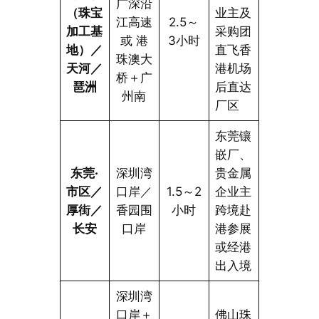
广深沿
（珠宝
业主及
江高速
2.5～
加工基
采购团
或 港
3小时
地）／
直飞香
珠澳大
天河／
港机场
桥＋广
琶洲
后直达
州南
厂区
东莞镶
嵌厂、
东莞·
深圳湾
贵金属
市区／
口岸／
1.5～2
企业主
厚街／
香园围
小时
跨境赴
长安
口岸
港参展
或经港
出入境
深圳湾
口岸＋
佛山珠