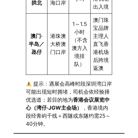
拱北
海口岸
出入境
澳门珠
1～1.5
宝品牌
小时
澳门·
港珠澳
主理人
（不含
半岛／
大桥澳
直飞香
澳方入
氹仔
门口岸
港机场
境排
后跨境
队）
返澳
提示：遇展会高峰时段深圳湾口岸
可能出现短时拥堵，司机会依经验择
优选道；若目的地为
香港会议展览中
心（湾仔·JGW主会场）
，香港境内
段经青屿干线＋西隧或东隧约需25～
40分钟。