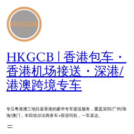
跳
至
内
容
HKGCB | 香港包车・
香港机场接送・深港/
港澳跨境专车
专注粤港澳三地往返香港的豪华专车接送服务，覆盖深圳/广州/珠
海/澳门，丰田埃尔法商务车+双语司机，一车直达。