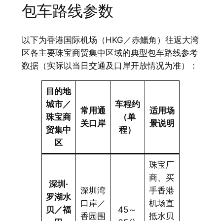
包车路线参数
以下为香港国际机场（HKG／赤鱲角）往返大湾
区各主要珠宝商贸集中区域的典型包车路线参考
数据（实际以当日交通及口岸开放情况为准）：
目的地
城市／
车程约
常用通
适用场
珠宝商
（单
关口岸
景说明
贸集中
程）
区
珠宝厂
商、买
深圳·
深圳湾
手香港
罗湖水
口岸／
机场直
贝／福
45～
香园围
抵水贝