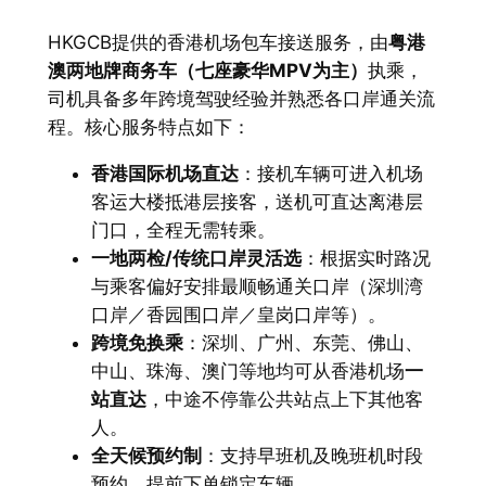
HKGCB提供的香港机场包车接送服务，由
粤港
澳两地牌商务车（七座豪华MPV为主）
执乘，
司机具备多年跨境驾驶经验并熟悉各口岸通关流
程。核心服务特点如下：
香港国际机场直达
：接机车辆可进入机场
客运大楼抵港层接客，送机可直达离港层
门口，全程无需转乘。
一地两检/传统口岸灵活选
：根据实时路况
与乘客偏好安排最顺畅通关口岸（深圳湾
口岸／香园围口岸／皇岗口岸等）。
跨境免换乘
：深圳、广州、东莞、佛山、
中山、珠海、澳门等地均可从香港机场
一
站直达
，中途不停靠公共站点上下其他客
人。
全天候预约制
：支持早班机及晚班机时段
预约，提前下单锁定车辆。