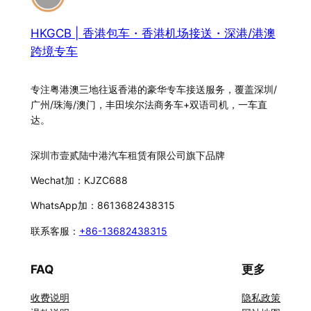
HKGCB | 香港包车・香港机场接送・深港/港澳
跨境专车
专注粤港澳三地往返香港的豪华专车接送服务，覆盖深圳/
广州/珠海/澳门，丰田埃尔法商务车+双语司机，一车直
达。
深圳市壹贰陆中港汽车租赁有限公司旗下品牌
Wechat加：KJZC688
WhatsApp加：8613682438315
联系客服：
+86-13682438315
FAQ
更多
收费说明
隐私政策