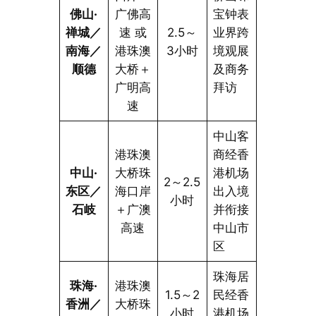
佛山·
广佛高
宝钟表
禅城／
速 或
2.5～
业界跨
南海／
港珠澳
3小时
境观展
顺德
大桥＋
及商务
广明高
拜访
速
中山客
港珠澳
商经香
中山·
大桥珠
港机场
2～2.5
东区／
海口岸
出入境
小时
石岐
＋广澳
并衔接
高速
中山市
区
珠海居
珠海·
港珠澳
1.5～2
民经香
香洲／
大桥珠
小时
港机场