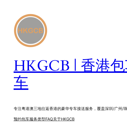
跳
至
内
容
HKGCB | 香
车
专注粤港澳三地往返香港的豪华专车接送服务，覆盖深圳/广州/
预约包车
服务类型
FAQ
关于HKGCB