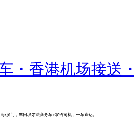
港包车・香港机场接送
珠海/澳门，丰田埃尔法商务车+双语司机，一车直达。