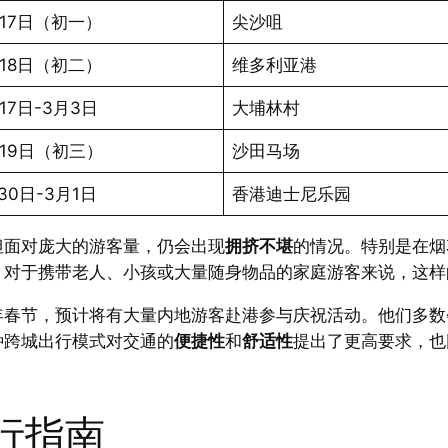
月17日（初一）
尖沙咀
月18日（初二）
维多利亚港
17日-3月3日
大埔林村
月19日（初三）
沙田马场
30日-3月1日
香港迪士尼乐园
但面对庞大的游客量，仍会出现
拥挤不堪
的情况。特别是在烟
。对于携带老人、小孩或大量随身物品的家庭游客来说，这样
年春节，预计将有大量内地游客赴港参与庆祝活动。他们多数
种跨城出行模式对交通的
便捷性
和
舒适性
提出了更高要求，也
出行指南