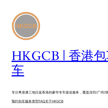
跳
至
内
容
HKGCB | 香
车
专注粤港澳三地往返香港的豪华专车接送服务，覆盖深圳/广州/
预约包车
服务类型
FAQ
关于HKGCB