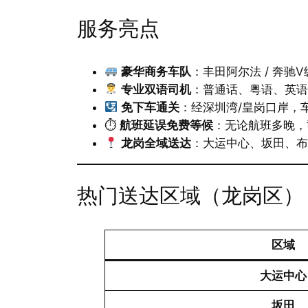
服务亮点
豪华商务车队
：丰田阿尔法 / 奔
专业双语司机
：普通话、粤语、英
免下车通关
：经深圳湾/皇岗口岸，
⏱
航班延误免费等候
：无论航班多晚，
龙岗全域送达
：大运中心、坂田、
热门送达区域（龙岗区）
区域
大运中心
坂田