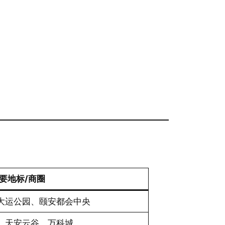
要地标/商圈
大运公园、颐安都会中央
、天安云谷、万科城