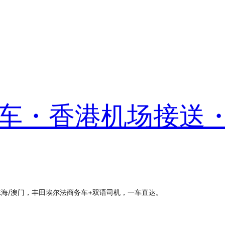
港包车・香港机场接送
珠海/澳门，丰田埃尔法商务车+双语司机，一车直达。