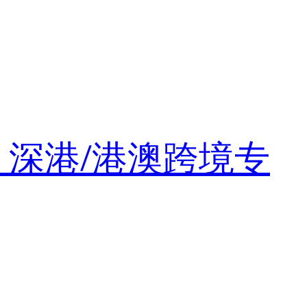
・深港/港澳跨境专