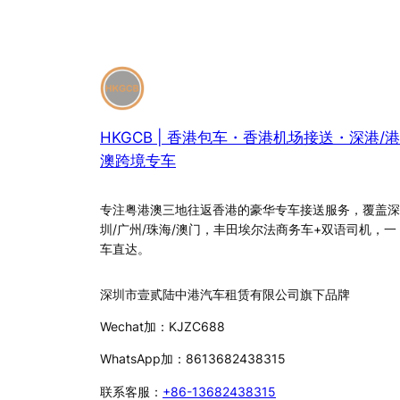
HKGCB | 香港包车・香港机场接送・深港/港
澳跨境专车
专注粤港澳三地往返香港的豪华专车接送服务，覆盖深
圳/广州/珠海/澳门，丰田埃尔法商务车+双语司机，一
车直达。
深圳市壹贰陆中港汽车租赁有限公司旗下品牌
Wechat加：KJZC688
WhatsApp加：8613682438315
联系客服：
+86-13682438315