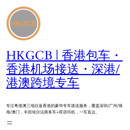
跳
至
内
容
HKGCB | 香港包车・
香港机场接送・深港/
港澳跨境专车
专注粤港澳三地往返香港的豪华专车接送服务，覆盖深圳/广州/珠
海/澳门，丰田埃尔法商务车+双语司机，一车直达。