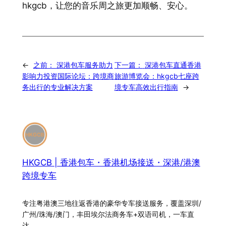
hkgcb，让您的音乐周之旅更加顺畅、安心。
←
之前：
深港包车服务助力
下一篇：
深港包车直通香港
影响力投资国际论坛：跨境商
旅游博览会：hkgcb七座跨
务出行的专业解决方案
境专车高效出行指南
→
HKGCB | 香港包车・香港机场接送・深港/港澳
跨境专车
专注粤港澳三地往返香港的豪华专车接送服务，覆盖深圳/
广州/珠海/澳门，丰田埃尔法商务车+双语司机，一车直
达。