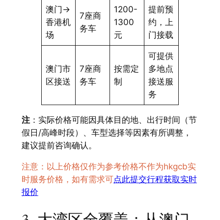
澳门→
1200-
提前预
7座商
香港机
1300
约，上
务车
场
元
门接载
可提供
澳门市
7座商
按需定
多地点
区接送
务车
制
接送服
务
注
：实际价格可能因具体目的地、出行时间（节
假日/高峰时段）、车型选择等因素有所调整，
建议提前咨询确认。
注意：以上价格仅作为参考价格不作为hkgcb实
时服务价格，如有需求可
点此提交行程获取实时
报价
3. 大湾区全覆盖：从澳门