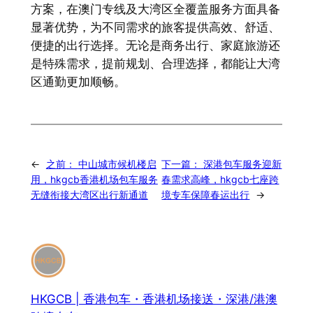
方案，在澳门专线及大湾区全覆盖服务方面具备
显著优势，为不同需求的旅客提供高效、舒适、
便捷的出行选择。无论是商务出行、家庭旅游还
是特殊需求，提前规划、合理选择，都能让大湾
区通勤更加顺畅。
←
之前：
中山城市候机楼启
下一篇：
深港包车服务迎新
用，hkgcb香港机场包车服务
春需求高峰，hkgcb七座跨
无缝衔接大湾区出行新通道
境专车保障春运出行
→
HKGCB | 香港包车・香港机场接送・深港/港澳