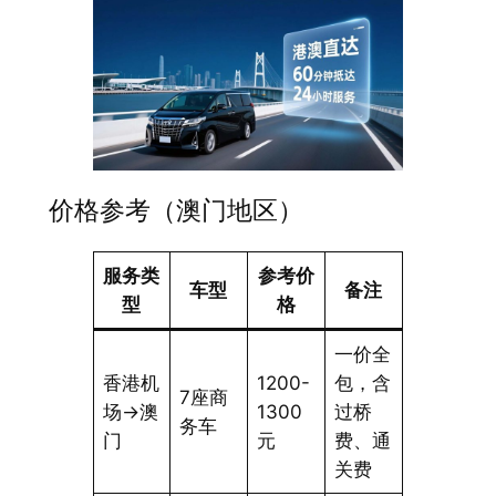
价格参考（澳门地区）
服务类
参考价
车型
备注
型
格
一价全
香港机
1200-
包，含
7座商
场→澳
1300
过桥
务车
门
元
费、通
关费