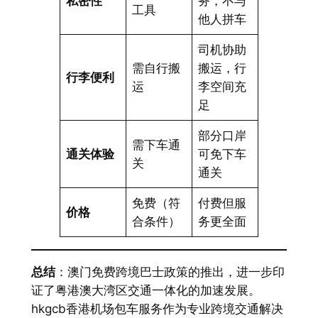
私密性
务，不与
工具
他人拼车
司机协助
需自行搬
搬运，行
行李便利
运
李空间充
足
部分口岸
需下车通
通关体验
可免下车
关
通关
免费（符
付费但服
价格
合条件）
务更全面
总结
：澳门免费跨境巴士政策的推出，进一步印
证了粤港澳大湾区交通一体化的加速发展。
hkgcb香港机场包车服务作为专业跨境交通解决