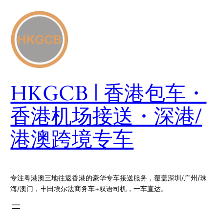
跳
至
内
容
HKGCB | 香港包车・
香港机场接送・深港/
港澳跨境专车
专注粤港澳三地往返香港的豪华专车接送服务，覆盖深圳/广州/珠
海/澳门，丰田埃尔法商务车+双语司机，一车直达。