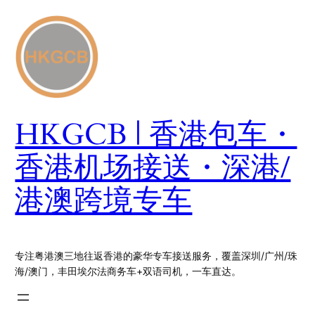
跳
至
内
容
HKGCB | 香港包车・
香港机场接送・深港/
港澳跨境专车
专注粤港澳三地往返香港的豪华专车接送服务，覆盖深圳/广州/珠
海/澳门，丰田埃尔法商务车+双语司机，一车直达。