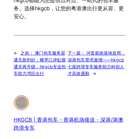
hkgcb都能为您提供点对点、一站式的包车服
务。选择hkgcb，让您的粤港澳出行更从容、更
安心。
←
之前：
澳门包车服务迎
下一篇：
河套新政落地首周，
通关新利好：横琴口岸虹膜
深港包车需求激增——hkgcb
通关再升级，hkgcb专业包
七座跨境专车服务助力科创人
车助力湾区出行
才高效通勤
→
HKGCB | 香港包车・香港机场接送・深港/港澳
跨境专车