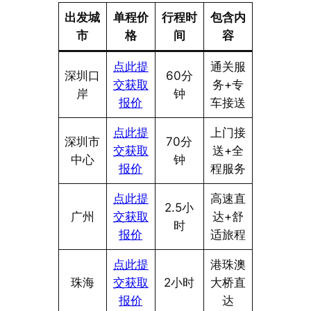
出发城
单程价
行程时
包含内
市
格
间
容
点此提
通关服
深圳口
60分
交获取
务+专
岸
钟
报价
车接送
点此提
上门接
深圳市
70分
交获取
送+全
中心
钟
报价
程服务
点此提
高速直
2.5小
广州
交获取
达+舒
时
报价
适旅程
点此提
港珠澳
珠海
交获取
2小时
大桥直
报价
达