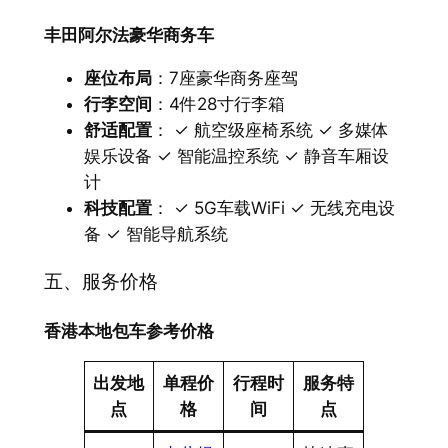
丰田阿尔法豪华商务车
座位布局
​：7座豪华商务座驾
行李空间
​：4件28寸行李箱
舒适配置
​： ✓ 航空级座椅系统 ✓ 多媒体
娱乐设备 ✓ 智能温控系统 ✓ 静音车厢设
计
科技配置
​： ✓ 5G车载WiFi ✓ 无线充电设
备 ✓ 智能导航系统
五、服务价格
香港本地包车参考价格
出发地
单程价
行程时
服务特
点
格
间
点