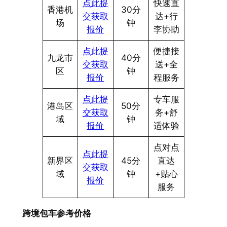
点此提
快速直
香港机
30分
交获取
达+行
场
钟
报价
李协助
点此提
便捷接
九龙市
40分
交获取
送+全
区
钟
报价
程服务
点此提
专车服
港岛区
50分
交获取
务+舒
域
钟
报价
适体验
点对点
点此提
新界区
45分
直达
交获取
域
钟
+贴心
报价
服务
跨境包车参考价格