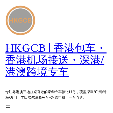
跳
至
内
容
HKGCB | 香港包车・
香港机场接送・深港/
港澳跨境专车
专注粤港澳三地往返香港的豪华专车接送服务，覆盖深圳/广州/珠
海/澳门，丰田埃尔法商务车+双语司机，一车直达。